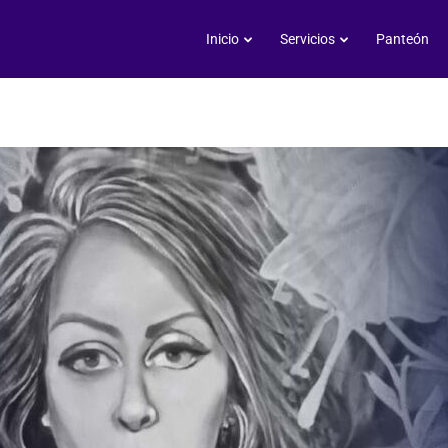
Luz María Martínez Lópe
Inicio
Servicios
Panteón